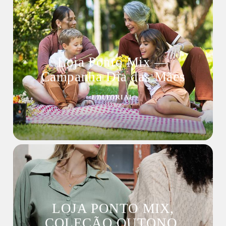
Loja Ponto Mix —
Campanha Dia das Mães
EDITORIAL
LOJA PONTO MIX,
COLEÇÃO OUTONO,