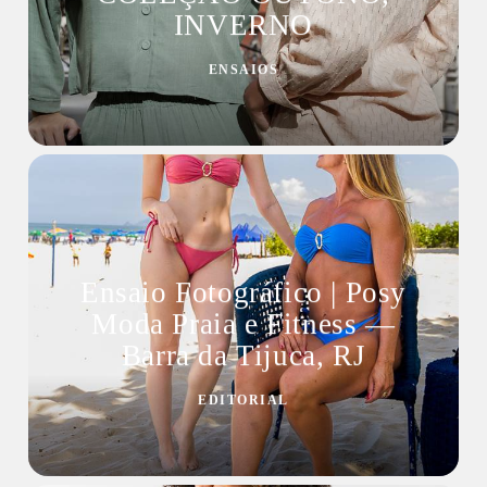
INVERNO
ENSAIOS
Ensaio Fotográfico | Posy
Moda Praia e Fitness —
Barra da Tijuca, RJ
EDITORIAL