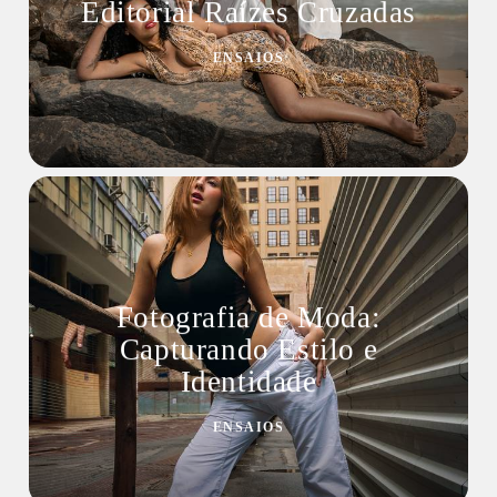
Editorial Raízes Cruzadas
ENSAIOS
Fotografia de Moda:
Capturando Estilo e
Identidade
ENSAIOS