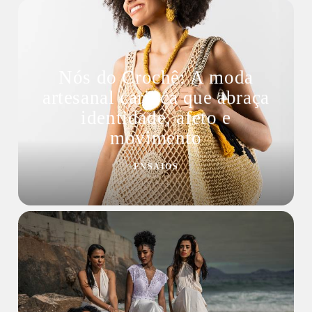
Nós do Crochê: A moda
artesanal carioca que abraça
identidade, afeto e
movimento
ENSAIOS